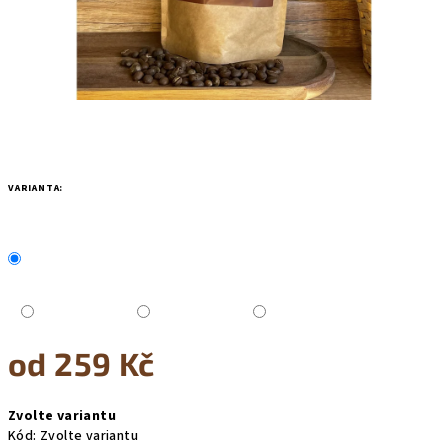
VARIANTA:
od
259 Kč
Měrná
Zvolte variantu
cena:
Kód:
Zvolte variantu