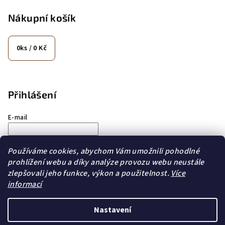
Nákupní košík
0
ks /
0 Kč
Přihlášení
E-mail
Heslo
Používáme cookies, abychom Vám umožnili pohodlné
prohlížení webu a díky analýze provozu webu neustále
Přihlásit se
zlepšovali jeho funkce, výkon a použitelnost.
Více
informací
Nová registrace
Zapomenuté heslo
Nastavení