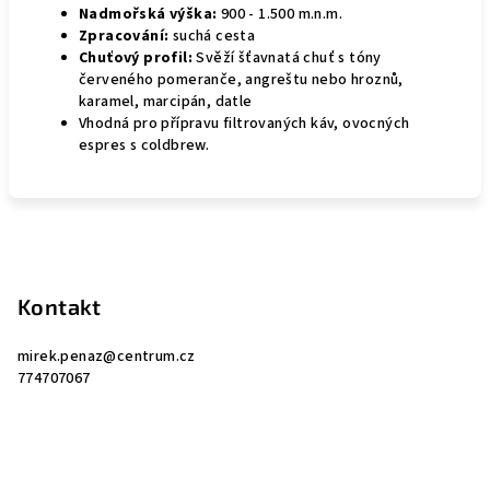
Nadmořská výška:
900 - 1.500 m.n.m.
Zpracování:
suchá cesta
Chuťový profil:
Svěží šťavnatá chuť s tóny
červeného pomeranče, angreštu nebo hroznů,
karamel, marcipán, datle
Vhodná pro přípravu filtrovaných káv, ovocných
espres s coldbrew.
Z
á
p
Kontakt
a
mirek.penaz
@
centrum.cz
t
774707067
í