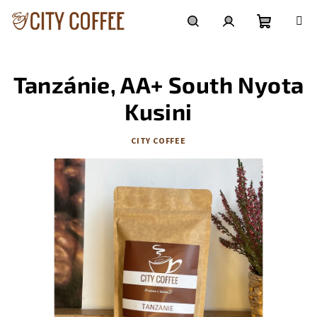
Přejít
na
obsah
Nákupní
Hledat
Přihlášení
Tanzánie, AA+ South Nyota
košík
Kusini
CITY COFFEE