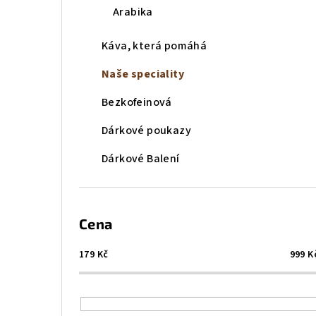
n
Arabika
n
Káva, která pomáhá
í
Naše speciality
p
Bezkofeinová
a
Dárkové poukazy
n
Dárkové Balení
e
l
Cena
179
Kč
999
K