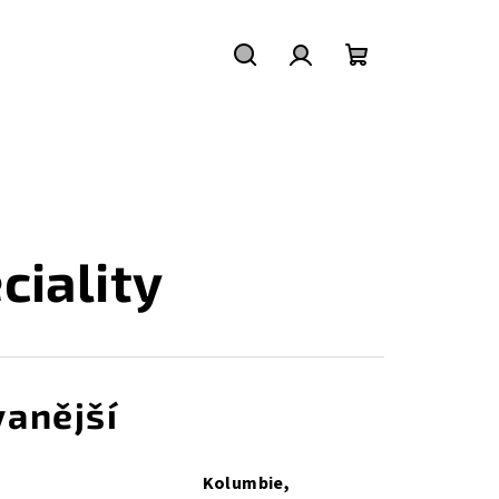
Hledat
Přihlášení
Nákupní
košík
ciality
anější
Kolumbie,