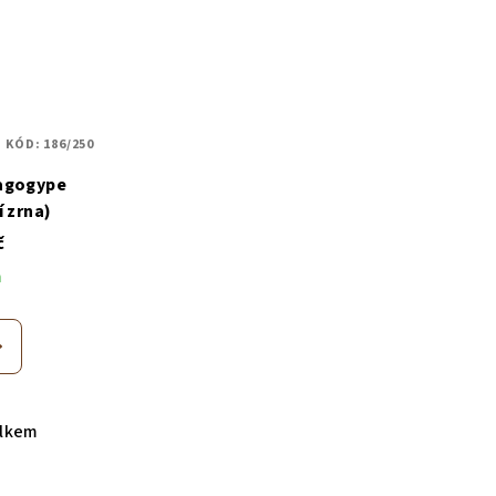
KÓD:
186/250
agogype
í zrna)
č
m
elkem