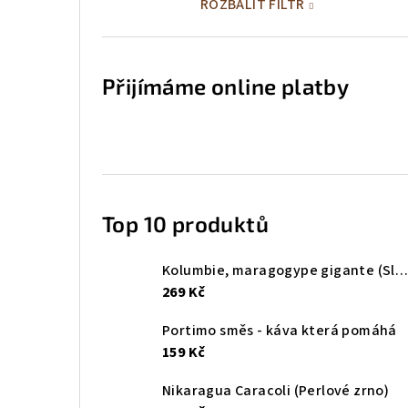
ROZBALIT FILTR
Přijímáme online platby
Top 10 produktů
Kolumbie, maragogype gigante (Sloní zrna)
269 Kč
Portimo směs - káva která pomáhá
159 Kč
Nikaragua Caracoli (Perlové zrno)