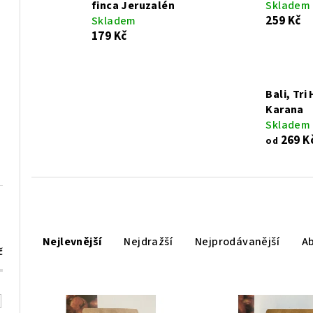
finca Jeruzalén
Skladem
259 Kč
Skladem
179 Kč
Bali, Tri 
Karana
Skladem
269 K
od
Ř
Nejlevnější
Nejdražší
Nejprodávanější
A
a
č
z
V
e