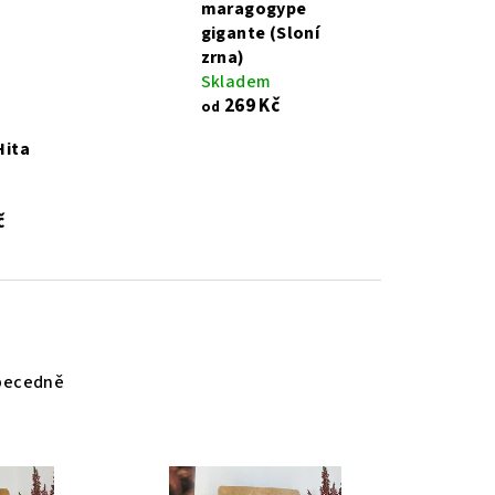
maragogype
gigante (Sloní
zrna)
Skladem
269 Kč
od
Hita
č
becedně