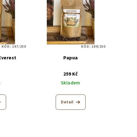
KÓD:
147/250
KÓD:
189/250
Everest
Papua
259 Kč
m
Skladem
Detail