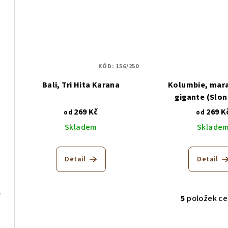
KÓD:
156/250
Bali, Tri Hita Karana
Kolumbie, mar
gigante (Slon
269 Kč
269 K
od
od
Skladem
Sklade
Detail
Detail
paneca
5
položek c
O
v