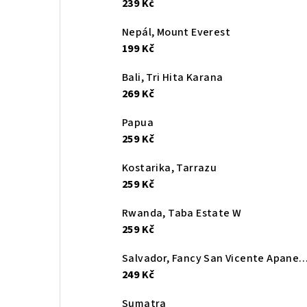
239 Kč
Nepál, Mount Everest
199 Kč
Bali, Tri Hita Karana
269 Kč
Papua
259 Kč
Kostarika, Tarrazu
259 Kč
Rwanda, Taba Estate W
259 Kč
Salvador, Fancy San Vicente A
249 Kč
Sumatra