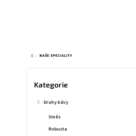
Přejít
na
obsah
/
NAŠE SPECIALITY
DOMŮ
P
o
Kategorie
Přeskočit
kategorie
s
Druhy kávy
t
Směs
r
a
Robusta