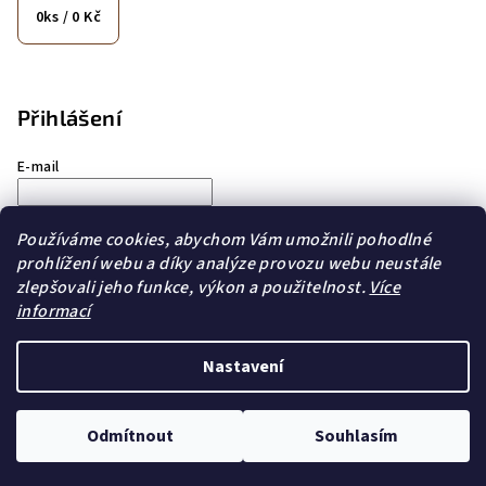
0
ks /
0 Kč
Přihlášení
E-mail
Heslo
Používáme cookies, abychom Vám umožnili pohodlné
prohlížení webu a díky analýze provozu webu neustále
Přihlásit se
zlepšovali jeho funkce, výkon a použitelnost.
Více
informací
Nová registrace
Zapomenuté heslo
Nastavení
Copyright 2026
City Coffee
. Všechna práva vyhrazena.
Odmítnout
Souhlasím
Vytvořil Shoptet