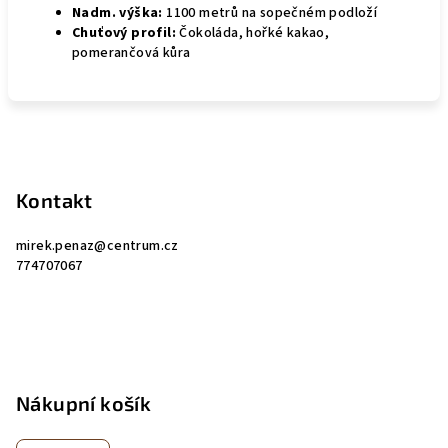
Nadm. výška:
1100 metrů na sopečném podloží
Chuťový profil:
Čokoláda, hořké kakao,
pomerančová kůra
Z
á
p
Kontakt
a
mirek.penaz
@
centrum.cz
t
774707067
í
Nákupní košík