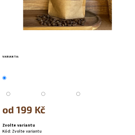
VARIANTA:
od
199 Kč
Měrná
Zvolte variantu
cena:
Kód:
Zvolte variantu