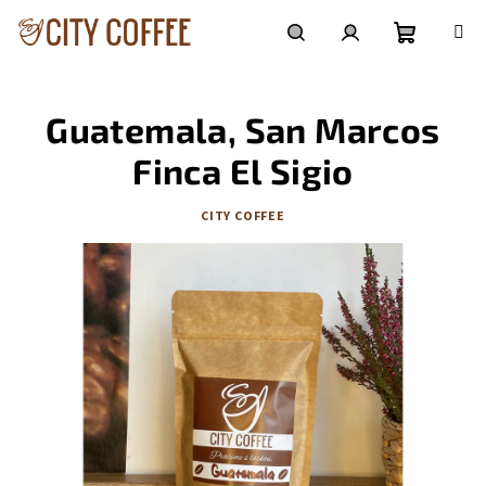
Přejít
na
obsah
Nákupní
Hledat
Přihlášení
Guatemala, San Marcos
košík
Finca El Sigio
CITY COFFEE