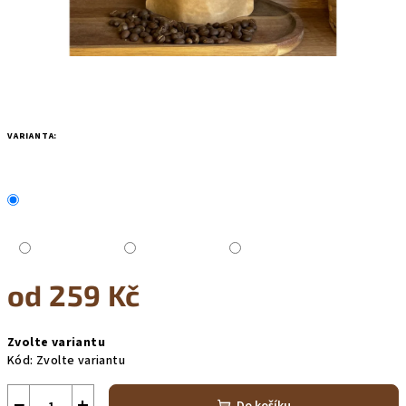
VARIANTA:
od
259 Kč
Měrná
Zvolte variantu
cena:
Kód:
Zvolte variantu
−
+