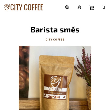
Přejít
na
obsah
Nákupní
Hledat
Přihlášení
Barista směs
košík
CITY COFFEE