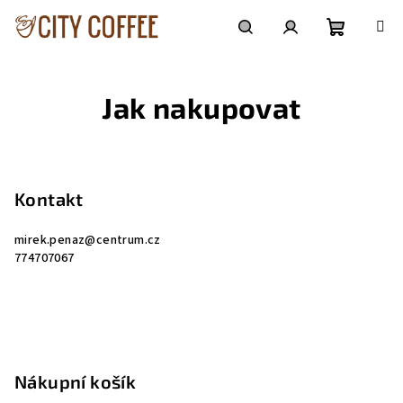
Přejít
na
obsah
Nákupní
Hledat
Přihlášení
Jak nakupovat
košík
Z
á
p
Kontakt
a
mirek.penaz
@
centrum.cz
t
774707067
í
Nákupní košík