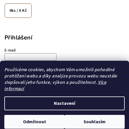
0
ks /
0 Kč
Přihlášení
E-mail
Heslo
Používáme cookies, abychom Vám umožnili pohodlné
prohlížení webu a díky analýze provozu webu neustále
Přihlásit se
zlepšovali jeho funkce, výkon a použitelnost.
Více
informací
Nová registrace
Zapomenuté heslo
Nastavení
Copyright 2026
City Coffee
. Všechna práva vyhrazena.
Odmítnout
Souhlasím
Vytvořil Shoptet